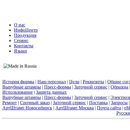
О нас
ИнфоЦентр
Продукция
Сервис
Контакты
Языки
История фирмы
|
Наш персонал
|
Цели
|
Реквизиты
|
Общие сог
Вырубные штампы
|
Пресс-формы
|
Заточной сервис
|
Образцы
Использование
|
Защита данных
Вырубные штампы
|
Пресс-формы
|
Заточной сервис
|
Электроэ
Ремонт
|
Срочный заказ
|
Заточной сервис
|
Поставка
|
Запросы
|
АртШтамп Новосибирск
|
АртШтамп Москва
|
Почта сайта
|
eM
Русск