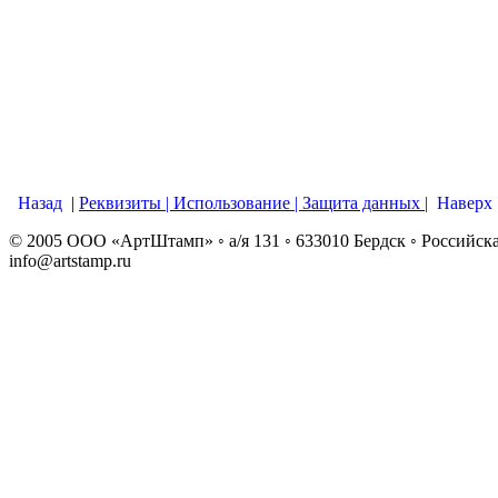
Назад
|
Реквизиты |
Использование |
Защита данных |
Наверх
© 2005 ООО «АртШтамп» ◦ а/я 131 ◦ 633010 Бердск ◦ Российская Ф
info@artstamp.ru