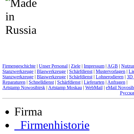
Firmengeschichte
|
Unser Personal
|
Ziele
|
Impressum
|
AGB
|
Nutzu
Stanzwerkzeuge
|
Blaswerkzeuge
|
Schärfdienst
|
Mustervorlagen
|
Li
Stanzwerkzeuge
|
Blaswerkzeuge
|
Schärfdienst
|
Lohnerodieren
|
3D 
Reparaturen
|
Schnelldienst
|
Schärfdienst
|
Lieferarten
|
Anfragen
|
Artstamp Nowosibirsk
|
Artstamp Moskau
|
WebMail
|
eMail Novosib
Русск
Firma
Firmenhistorie