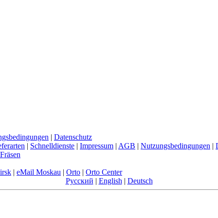
ngsbedingungen
|
Datenschutz
eferarten
|
Schnelldienste
|
Impressum
|
AGB
|
Nutzungsbedingungen
|
Fräsen
irsk
|
eMail Moskau
|
Orto
|
Orto Center
Русский
|
English
|
Deutsch