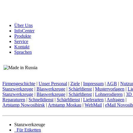
Über Uns
InfoCenter
Produkte
Service
Kontakt
Sprachen
Firmengeschichte
|
Unser Personal
|
Ziele
|
Impressum
|
AGB
|
Nutzu
Stanzwerkzeuge
|
Blaswerkzeuge
|
Schärfdienst
|
Mustervorlagen
|
Li
Stanzwerkzeuge
|
Blaswerkzeuge
|
Schärfdienst
|
Lohnerodieren
|
3D 
Reparaturen
|
Schnelldienst
|
Schärfdienst
|
Lieferarten
|
Anfragen
|
Artstamp Nowosibirsk
|
Artstamp Moskau
|
WebMail
|
eMail Novosib
Stanzwerkzeuge
Für Etiketten