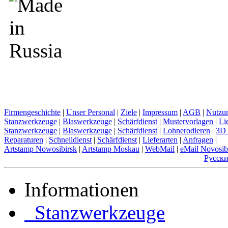
Firmengeschichte
|
Unser Personal
|
Ziele
|
Impressum
|
AGB
|
Nutzu
Stanzwerkzeuge
|
Blaswerkzeuge
|
Schärfdienst
|
Mustervorlagen
|
Li
Stanzwerkzeuge
|
Blaswerkzeuge
|
Schärfdienst
|
Lohnerodieren
|
3D 
Reparaturen
|
Schnelldienst
|
Schärfdienst
|
Lieferarten
|
Anfragen
|
Artstamp Nowosibirsk
|
Artstamp Moskau
|
WebMail
|
eMail Novosib
Русск
Informationen
Stanzwerkzeuge